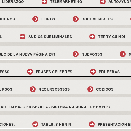
LIDERAZGO
TELEMARKETING
AUTOAYUD
OLIBROS
LIBROS
DOCUMENTALES
L
AUDIOS SUBLIMINALES
TERRY GUINDI
ULO DE LA NUEVA PÁGINA 243
NUEVOSSS
M
ESSS
FRASES CELEBRES
PRUEEBAS
URSOS
RECURSOSSSSS
CODIGOS
AR TRABAJO EN SEVILLA - SISTEMA NACIONAL DE EMPLEO
CIONES.
TABLS ,B NBN,N
PRESENTACION E