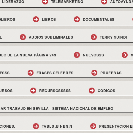
LIDERAZGO
TELEMARKETING
AUTOAYUD
OLIBROS
LIBROS
DOCUMENTALES
L
AUDIOS SUBLIMINALES
TERRY GUINDI
ULO DE LA NUEVA PÁGINA 243
NUEVOSSS
M
ESSS
FRASES CELEBRES
PRUEEBAS
URSOS
RECURSOSSSSS
CODIGOS
AR TRABAJO EN SEVILLA - SISTEMA NACIONAL DE EMPLEO
CIONES.
TABLS ,B NBN,N
PRESENTACION E