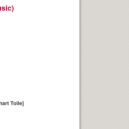
usic)
art Tolle]