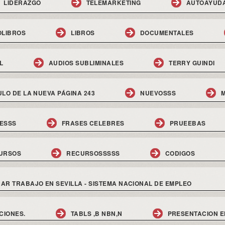
LIDERAZGO
TELEMARKETING
AUTOAYUD
OLIBROS
LIBROS
DOCUMENTALES
L
AUDIOS SUBLIMINALES
TERRY GUINDI
ULO DE LA NUEVA PÁGINA 243
NUEVOSSS
M
ESSS
FRASES CELEBRES
PRUEEBAS
URSOS
RECURSOSSSSS
CODIGOS
AR TRABAJO EN SEVILLA - SISTEMA NACIONAL DE EMPLEO
CIONES.
TABLS ,B NBN,N
PRESENTACION E