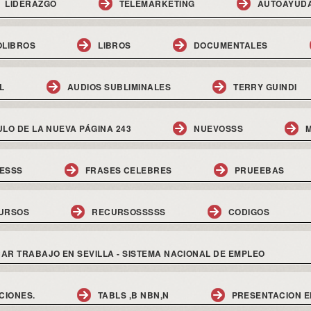
LIDERAZGO
TELEMARKETING
AUTOAYUD
OLIBROS
LIBROS
DOCUMENTALES
L
AUDIOS SUBLIMINALES
TERRY GUINDI
ULO DE LA NUEVA PÁGINA 243
NUEVOSSS
M
ESSS
FRASES CELEBRES
PRUEEBAS
URSOS
RECURSOSSSSS
CODIGOS
AR TRABAJO EN SEVILLA - SISTEMA NACIONAL DE EMPLEO
CIONES.
TABLS ,B NBN,N
PRESENTACION E