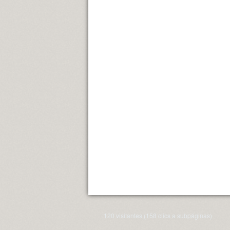
120 visitantes (158 clics a subpáginas)