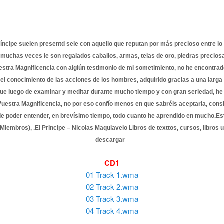
ncipe suelen presentd sele con aquello que reputan por más precioso entre lo
 muchas veces le son regalados caballos, armas, telas de oro, pledras precio
stra Magnificencia con alglún testimonio de mi sometimiento, no he encontrad
el conocimiento de las acciones de los hombres, adquirido gracias a una larga
que luego de examinar y meditar durante mucho tiempo y con gran seriedad, he
Vuestra Magnificencia, no por eso confío menos en que sabréis aceptarla, co
e poder entender, en brevísimo tiempo, todo cuanto he aprendido en mucho.Est
(Miembros), .El Principe – Nicolas Maquiavelo Libros de texttos, cursos, libros 
descargar
CD1
01 Track 1.wma
02 Track 2.wma
03 Track 3.wma
04 Track 4.wma