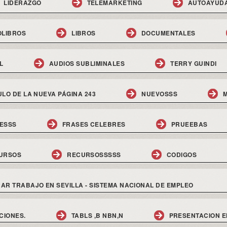
LIDERAZGO
TELEMARKETING
AUTOAYUD
OLIBROS
LIBROS
DOCUMENTALES
L
AUDIOS SUBLIMINALES
TERRY GUINDI
ULO DE LA NUEVA PÁGINA 243
NUEVOSSS
M
ESSS
FRASES CELEBRES
PRUEEBAS
URSOS
RECURSOSSSSS
CODIGOS
AR TRABAJO EN SEVILLA - SISTEMA NACIONAL DE EMPLEO
CIONES.
TABLS ,B NBN,N
PRESENTACION E