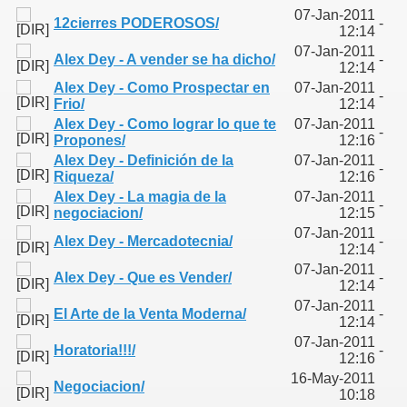
07-Jan-2011
12cierres PODEROSOS/
-
12:14
07-Jan-2011
Alex Dey - A vender se ha dicho/
-
12:14
Alex Dey - Como Prospectar en
07-Jan-2011
-
Frio/
12:14
Alex Dey - Como lograr lo que te
07-Jan-2011
-
Propones/
12:16
Alex Dey - Definición de la
07-Jan-2011
-
Riqueza/
12:16
Alex Dey - La magia de la
07-Jan-2011
-
negociacion/
12:15
07-Jan-2011
Alex Dey - Mercadotecnia/
-
12:14
07-Jan-2011
Alex Dey - Que es Vender/
-
12:14
07-Jan-2011
El Arte de la Venta Moderna/
-
12:14
07-Jan-2011
Horatoria!!!/
-
12:16
16-May-2011
Negociacion/
10:18