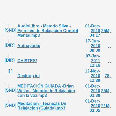
AudioLibro - Metodo Silva -
01-Dec-
Ejercicio de Relajacion Control
2010
25M
Mental.mp3
04:17
17-Jun-
Autoayuda/
2010
-
00:00
07-Jan-
CHISTES/
2011
-
12:16
12-Nov-
Desktop.ini
2010
78
12:39
MEDITACIÓN GUIADA -Brian
01-Dec-
Weiss - Metodo de Relajacion
2010
35M
con la voz.mp3
03:38
01-Dec-
Meditacion - Tecnicas De
2010
21M
Relajacion (Guiada).mp3
03:05