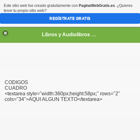
Este sitio web fue creado gratuitamente con
PaginaWebGratis.es
. ¿Quieres
tener tu propio sitio web?
REGÍSTRATE GRATIS
Libros y Audiolibros Para emprendedores
CODIGOS
CUADRO
<textarea style="width:360px;height:58px;" rows="2"
cols="34">AQUI ALGUN TEXTO</textarea>