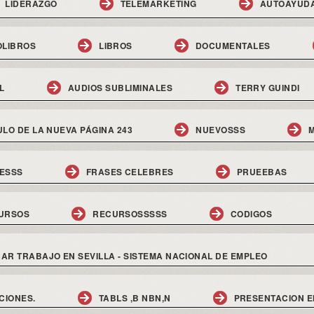
LIDERAZGO
TELEMARKETING
AUTOAYUD
OLIBROS
LIBROS
DOCUMENTALES
L
AUDIOS SUBLIMINALES
TERRY GUINDI
ULO DE LA NUEVA PÁGINA 243
NUEVOSSS
M
ESSS
FRASES CELEBRES
PRUEEBAS
URSOS
RECURSOSSSSS
CODIGOS
AR TRABAJO EN SEVILLA - SISTEMA NACIONAL DE EMPLEO
CIONES.
TABLS ,B NBN,N
PRESENTACION E