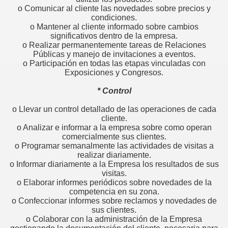
 vendedor
o Comunicar al cliente las novedades sobre precios y
condiciones.
o Mantener al cliente informado sobre cambios
significativos dentro de la empresa.
o Realizar permanentemente tareas de Relaciones
liente
Públicas y manejo de invitaciones a eventos.
o Participación en todas las etapas vinculadas con
ue el cliente pide
Exposiciones y Congresos.
* Control
es de Ventas
o Llevar un control detallado de las operaciones de cada
O, para un Vendedor
cliente.
o Analizar e informar a la empresa sobre como operan
rve en ventas?
comercialmente sus clientes.
o Programar semanalmente las actividades de visitas a
realizar diariamente.
o Informar diariamente a la Empresa los resultados de sus
visitas.
quear un cliente
o Elaborar informes periódicos sobre novedades de la
competencia en su zona.
ede claro
o Confeccionar informes sobre reclamos y novedades de
sus clientes.
o Colaborar con la administración de la Empresa
ita