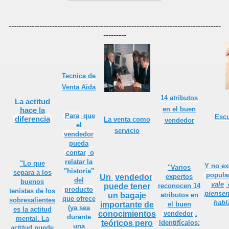
mportantes en Ventas
-----------------------------------------------------------------------------------
---------
Tecnica de
Venta Aida
14 atributos
La
actitud
en el buen
hace la
Para
que
Escu
diferencia
La venta como
vendedor
el
servicio
vendedor
 ventas...
pueda
contar
o
relatar la
 cliente
"Lo que
Y no ex
"Varios
"historia"
separa a los
popula
Un
vendedor
expertos
del
buenos
vale
puede tener
reconocen 14
producto
tenistas
de los
piense
un bagaje
atributos en
que ofrece
sobresalientes
habl
importante de
el buen
(ya sea
es la actitud
conocimientos
vendedor
.
durante
mental. La
teóricos pero
Identifícalos:
una
actitud puede
 el Vendedor!