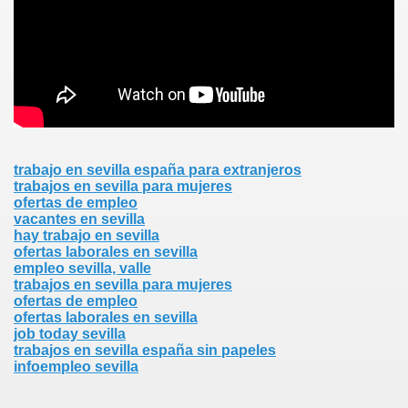
trabajo en sevilla españa para extranjeros
trabajos en sevilla para mujeres
ofertas de empleo
vacantes en sevilla
hay trabajo en sevilla
ofertas laborales en sevilla
empleo sevilla, valle
trabajos en sevilla para mujeres
ofertas de empleo
ofertas laborales en sevilla
job today sevilla
trabajos en sevilla españa sin papeles
infoempleo sevilla