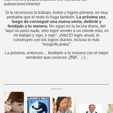
autoreconocimiento!
Si tu reconoces tu trabajo, éxitos y logros primero; es muy
probable que el resto lo haga también.
La próxima vez,
luego de conseguir una nueva venta, deténte y
festéjalo a tu manera.
No sigas en la locura diaria, del
“aquí no pasó nada, sólo logré vender a un cliente más, es
mi trabajo y sigo, y sigo”
. ¡Alto! El logro anual, lo
construyes con los logros diarios, incluso lo más
edores de otros
“insignificantes”.
e ventas
La próxima, entonces… festéjelo a tu manera con el mejor
vendedor que conoces:
¡TU!
.
liente
-----------------------------------------------------------------------------------
---------
ntar y saber escuchar
ION