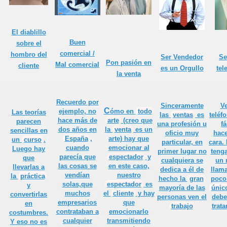
er.
El diablillo
Buen
sobre el
 televendedores?
comercial /
hombro del
Ser Vendedor
Se
Pon pasión en
Mal comercial
cliente
es un Orgullo
tel
or
la venta
Recuerdo por
Sinceramente
V
C
ómo en
todo
ejemplo, no
Las teorías
las
ventas
es
teléf
arte
(creo que
hace más de
parecen
una profesión u
f
la
venta
es un
dos años en
sencillas en
e todo vendedor
oficio muy
hac
arte) hay que
España
,
un
curso
.
particular, en
cara.
emocionar
al
cuando
Luego hay
primer lugar no
teng
espectador
y
parecía que
que
cualquiera se
un 
en este caso,
las cosas se
llevarlas a
dedica a él de
llam
nuestro
vendían
 estar en la oficina y en el trabajo.
la
práctica
hecho
la
gran
poc
espectador
es
solas,que
y
mayoría de las
únic
el
cliente
y hay
muchos
convertirlas
personas ven el
debe
sí"
que
empresarios
en
trabajo
trata
emocionarlo
contrataban a
costumbres.
onal
transmitiendo
cualquier
Y eso no es