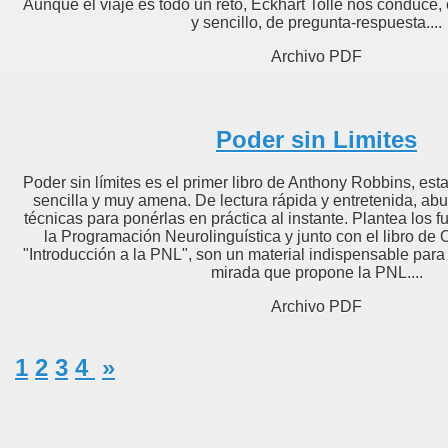
Aunque el viaje es todo un reto, Eckhart Tolle nos conduce,
y sencillo, de pregunta-respuesta....
Archivo PDF
eativa
Poder sin Limites
Poder sin límites es el primer libro de Anthony Robbins, est
o?”
sencilla y muy amena. De lectura rápida y entretenida, ab
técnicas para ponérlas en práctica al instante. Plantea los
la Programación Neurolinguística y junto con el libro d
ge
"Introducción a la PNL", son un material indispensable para 
mirada que propone la PNL....
Archivo PDF
a, Alex - La Buena Suerte
1
2
3
4
»
yne Dyer