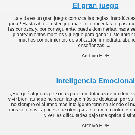
El gran juego
La vida es un gran juego: conozca las reglas, introdúzcas
ganar! Hasta ahora, usted jugaba sin conocer las reglas; qu
las conozca y, por consiguiente, pueda dominarlas, nada se l
planteamientos morales y juegue para ganar. Este libro c
muchos conocimientos de aplicación inmediata, abun
enseñanzas.......
is Widener
Archivo PDF
Futuro
obre las personass
Inteligencia Emocional
ABILONIA
¿Por qué algunas personas parecen dotadas de un don esp
vivir bien, aunque no sean las que más se destacan por su 
no siempre el alumno más inteligente termina siendo el 
unos son más capaces que otros para enfrentar contratiemp
e James Allen
y ver las dificultades bajo una óptica distint
Archivo PDF
ro