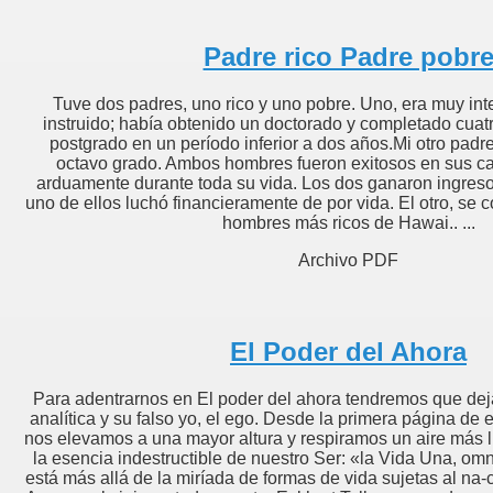
Padre rico Padre pobr
mundo
Tuve dos padres, uno rico y uno pobre. Uno, era muy int
instruido; había obtenido un doctorado y completado cuat
postgrado en un período inferior a dos años.Mi otro padr
octavo grado. Ambos hombres fueron exitosos en sus car
arduamente durante toda su vida. Los dos ganaron ingreso
os para pensar
uno de ellos luchó financieramente de por vida. El otro, se c
hombres más ricos de Hawai.. ...
o
Archivo PDF
MOR.M. Scott Peck
El Poder del Ahora
naria.Harv Ecker.
Para adentrarnos en El poder del ahora tendremos que dej
analítica y su falso yo, el ego. Desde la primera página de e
Negocios
nos elevamos a una mayor altura y respiramos un aire más 
la esencia indestructible de nuestro Ser: «la Vida Una, omn
está más allá de la miríada de formas de vida sujetas al na-
A