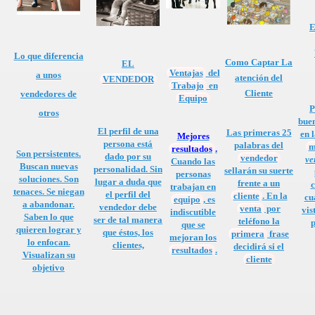
er.
E
Lo que diferencia
Como Captar La
EL
 televendedores?
Ventajas
del
a unos
atención del
VENDEDOR
Trabajo
en
Cliente
vendedores de
or
Equipo
P
otros
buen
El
perfil
de una
Las primeras 25
en 
Mejores
persona está
palabras del
m
resultados
.
Son persistentes.
dado por su
vendedor
ve
Cuando las
Buscan nuevas
personalidad. Sin
sellarán su suerte
personas
soluciones. Son
lugar a duda que
frente a un
e todo vendedor
c
trabajan en
tenaces. Se niegan
el perfil del
cliente
. En la
cu
equipo
, es
a abandonar.
vendedor debe
venta
por
vis
indiscutible
Saben lo que
ser de tal manera
teléfono la
p
que se
quieren lograr y
que éstos, los
primera
frase
mejoran los
lo enfocan.
 estar en la oficina y en el trabajo.
clientes,
decidirá si el
resultados
.
Visualizan su
cliente
objetivo
sí"
onal