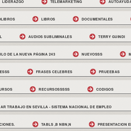
LIDERAZGO
TELEMARKETING
AUTOAYUD
OLIBROS
LIBROS
DOCUMENTALES
L
AUDIOS SUBLIMINALES
TERRY GUINDI
ULO DE LA NUEVA PÁGINA 243
NUEVOSSS
M
ESSS
FRASES CELEBRES
PRUEEBAS
URSOS
RECURSOSSSSS
CODIGOS
AR TRABAJO EN SEVILLA - SISTEMA NACIONAL DE EMPLEO
CIONES.
TABLS ,B NBN,N
PRESENTACION E