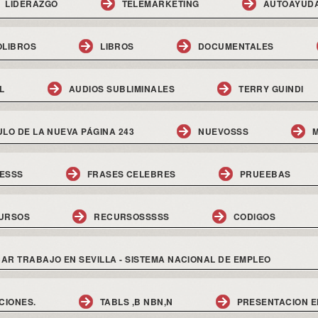
LIDERAZGO
TELEMARKETING
AUTOAYUD
OLIBROS
LIBROS
DOCUMENTALES
L
AUDIOS SUBLIMINALES
TERRY GUINDI
ULO DE LA NUEVA PÁGINA 243
NUEVOSSS
M
ESSS
FRASES CELEBRES
PRUEEBAS
URSOS
RECURSOSSSSS
CODIGOS
AR TRABAJO EN SEVILLA - SISTEMA NACIONAL DE EMPLEO
CIONES.
TABLS ,B NBN,N
PRESENTACION E