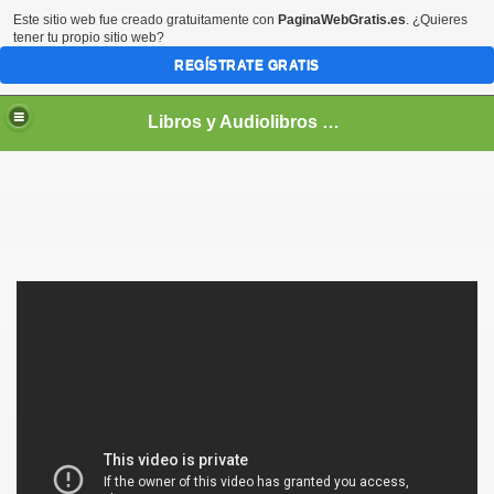
Este sitio web fue creado gratuitamente con
PaginaWebGratis.es
. ¿Quieres
tener tu propio sitio web?
REGÍSTRATE GRATIS
Libros y Audiolibros Para emprendedores