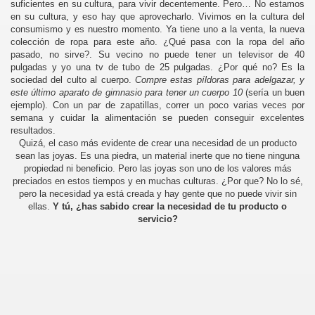
suficientes en su cultura, para vivir decentemente. Pero… No estamos
en su cultura, y eso hay que aprovecharlo. Vivimos en la cultura del
consumismo y es nuestro momento. Ya tiene uno a la venta, la nueva
edores de otros
colección de ropa para este año. ¿Qué pasa con la ropa del año
pasado, no sirve?. Su vecino no puede tener un televisor de 40
pulgadas y yo una tv de tubo de 25 pulgadas. ¿Por qué no? Es la
e ventas
sociedad del culto al cuerpo.
Compre estas píldoras para adelgazar, y
este último aparato de gimnasio para tener un cuerpo 10
(sería un buen
ejemplo). Con un par de zapatillas, correr un poco varias veces por
semana y cuidar la alimentación se pueden conseguir excelentes
resultados.
Quizá, el caso más evidente de crear una necesidad de un producto
sean las joyas. Es una piedra, un material inerte que no tiene ninguna
liente
propiedad ni beneficio. Pero las joyas son uno de los valores más
preciados en estos tiempos y en muchas culturas. ¿Por que? No lo sé,
ntar y saber escuchar
pero la necesidad ya está creada y hay gente que no puede vivir sin
ellas.
Y tú, ¿has sabido crear la necesidad de tu producto o
servicio?
ION
er.
 televendedores?