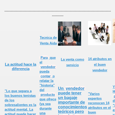
or
-----------------------------------------------------------------------------------
---------
Tecnica de
e todo vendedor
Venta Aida
Para
que
14 atributos en
La venta como
el
 estar en la oficina y en el trabajo.
La
actitud
hace la
el buen
servicio
vendedor
diferencia
vendedor
pueda
sí"
contar
o
relatar la
onal
"historia"
Y
Un
vendedor
del
"Lo que separa a
H
puede tener
"Varios
producto
los buenos
tenistas
 UN PROFESIONAL
un bagaje
expertos
que ofrece
de los
d
importante de
reconocen 14
(ya sea
sobresalientes es la
“
conocimientos
atributos en el
durante
actitud mental. La
e
teóricos pero
buen
una
actitud puede hacer
y