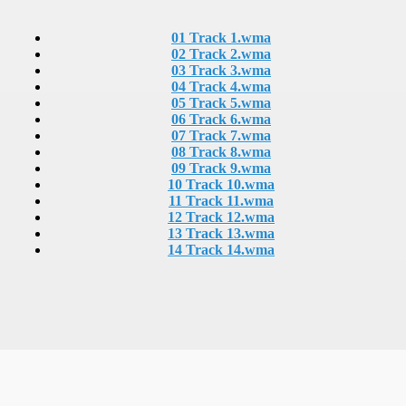
01 Track 1.wma
02 Track 2.wma
03 Track 3.wma
04 Track 4.wma
- Sistema nacional de empleo
05 Track 5.wma
06 Track 6.wma
es.
07 Track 7.wma
08 Track 8.wma
09 Track 9.wma
10 Track 10.wma
11 Track 11.wma
12 Track 12.wma
13 Track 13.wma
14 Track 14.wma