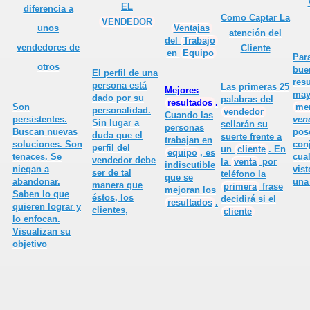
EL
diferencia a
Como Captar La
VENDEDOR
or
Ventajas
unos
atención del
del
Trabajo
vendedores de
Cliente
en
Equipo
Par
otros
bue
El
perfil
de una
resu
persona está
Las primeras 25
Mejores
may
dado por su
palabras del
resultados
.
Son
me
personalidad.
vendedor
e todo vendedor
Cuando las
persistentes.
ven
Sin lugar a
sellarán su
personas
Buscan nuevas
pos
duda que el
suerte frente a
trabajan en
soluciones. Son
con
perfil del
un
cliente
. En
equipo
, es
tenaces. Se
cua
vendedor debe
la
venta
por
indiscutible
niegan a
vis
 estar en la oficina y en el trabajo.
ser de tal
teléfono la
que se
abandonar.
una
manera que
primera
frase
mejoran los
Saben lo que
éstos, los
decidirá si el
sí"
resultados
.
quieren lograr y
clientes,
cliente
lo enfocan.
onal
Visualizan su
objetivo
 UN PROFESIONAL