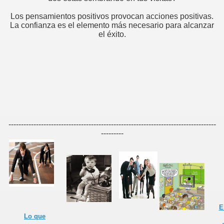
Los pensamientos positivos provocan acciones positivas.
La confianza es el elemento más necesario para alcanzar
edores de otros
el éxito.
e ventas
liente
-----------------------------------------------------------------------------------
---------
ntar y saber escuchar
ION
er.
E
Lo que
 televendedores?