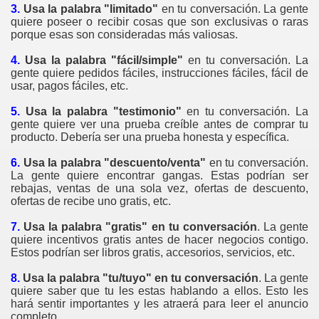
3.
Usa la palabra "limitado"
en tu conversación. La gente
quiere poseer o recibir cosas que son exclusivas o raras
porque esas son consideradas más valiosas.
edores de otros
4.
Usa la palabra "fácil/simple"
en tu conversación. La
e ventas
gente quiere pedidos fáciles, instrucciones fáciles, fácil de
usar, pagos fáciles, etc.
5.
Usa la palabra "testimonio"
en tu conversación. La
gente quiere ver una prueba creíble antes de comprar tu
producto. Debería ser una prueba honesta y específica.
6.
Usa la palabra "descuento/venta"
en tu conversación.
liente
La gente quiere encontrar gangas. Estas podrían ser
rebajas, ventas de una sola vez, ofertas de descuento,
ntar y saber escuchar
ofertas de recibe uno gratis, etc.
ION
7.
Usa la palabra "gratis" en tu
conversación
. La gente
quiere incentivos gratis antes de hacer negocios contigo.
Estos podrían ser libros gratis, accesorios, servicios, etc.
er.
8.
Usa la palabra "tu/tuyo" en tu
conversación
. La gente
quiere saber que tu les estas hablando a ellos. Esto les
hará sentir importantes y les atraerá para leer el anuncio
 televendedores?
completo.