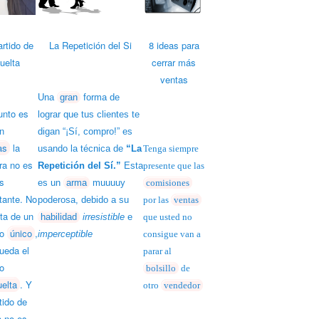
artido de
La Repetición del Si
8 ideas para
uelta
cerrar más
ventas
Una
gran
forma de
unto es
lograr que tus clientes te
n
digan “¡Sí, compro!” es
as
la
usando la técnica de
“La
Tenga siempre
ra no es
Repetición del Sí.”
Esta
presente
que las
s
es un
arma
muuuuy
comisiones
tante. No
poderosa,
debido a su
por las
ventas
ata de un
habilidad
irresistible
e
que usted no
do
único
,
imperceptible
consigue van a
ueda el
parar al
do
bolsillo
de
uelta
. Y
otro
vendedor
tido de
a no es