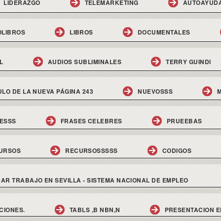
LIDERAZGO
TELEMARKETING
AUTOAYUD
OLIBROS
LIBROS
DOCUMENTALES
L
AUDIOS SUBLIMINALES
TERRY GUINDI
ULO DE LA NUEVA PÁGINA 243
NUEVOSSS
M
ESSS
FRASES CELEBRES
PRUEEBAS
URSOS
RECURSOSSSSS
CODIGOS
AR TRABAJO EN SEVILLA - SISTEMA NACIONAL DE EMPLEO
CIONES.
TABLS ,B NBN,N
PRESENTACION E