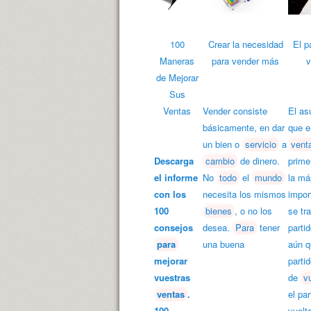
100
Crear la necesidad
El p
Maneras
para vender más
v
de Mejorar
Sus
Ventas
Vender consiste
El as
básicamente, en dar
que e
un bien o
servicio
a
vent
Descarga
cambio
de dinero.
prime
el informe
No
todo
el
mundo
la má
con los
necesita los mismos
impor
100
bienes
, o no los
se tr
consejos
desea.
Para
tener
parti
para
una buena
aún q
mejorar
parti
vuestras
de
v
ventas
.
el par
100
vuelt