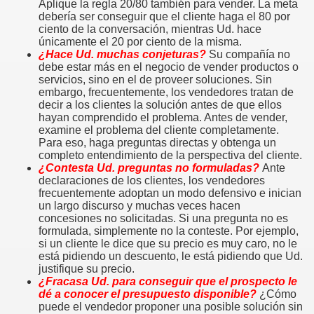
Aplique la regla 20/80 también para vender. La meta
debería ser conseguir que el cliente haga el 80 por
ciento de la conversación, mientras Ud. hace
únicamente el 20 por ciento de la misma.
¿Hace Ud. muchas conjeturas?
Su compañía no
debe estar más en el negocio de vender productos o
servicios, sino en el de proveer soluciones. Sin
embargo, frecuentemente, los vendedores tratan de
decir a los clientes la solución antes de que ellos
edores de otros
hayan comprendido el problema. Antes de vender,
examine el problema del cliente completamente.
e ventas
Para eso, haga preguntas directas y obtenga un
completo entendimiento de la perspectiva del cliente.
¿Contesta Ud. preguntas no formuladas?
Ante
declaraciones de los clientes, los vendedores
frecuentemente adoptan un modo defensivo e inician
un largo discurso y muchas veces hacen
concesiones no solicitadas. Si una pregunta no es
liente
formulada, simplemente no la conteste. Por ejemplo,
si un cliente le dice que su precio es muy caro, no le
está pidiendo un descuento, le está pidiendo que Ud.
ntar y saber escuchar
justifique su precio.
¿Fracasa Ud. para conseguir que el prospecto le
ION
dé a conocer el presupuesto disponible?
¿Cómo
puede el vendedor proponer una posible solución sin