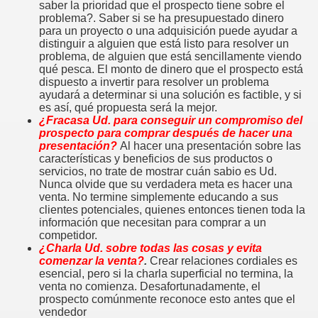
saber la prioridad que el prospecto tiene sobre el
er.
problema?. Saber si se ha presupuestado dinero
para un proyecto o una adquisición puede ayudar a
distinguir a alguien que está listo para resolver un
problema, de alguien que está sencillamente viendo
 televendedores?
qué pesca. El monto de dinero que el prospecto está
dispuesto a invertir para resolver un problema
ayudará a determinar si una solución es factible, y si
or
es así, qué propuesta será la mejor.
¿Fracasa Ud. para conseguir un compromiso del
prospecto para comprar después de hacer una
presentación?
Al hacer una presentación sobre las
características y beneficios de sus productos o
servicios, no trate de mostrar cuán sabio es Ud.
Nunca olvide que su verdadera meta es hacer una
e todo vendedor
venta. No termine simplemente educando a sus
clientes potenciales, quienes entonces tienen toda la
información que necesitan para comprar a un
competidor.
 estar en la oficina y en el trabajo.
¿Charla Ud. sobre todas las cosas y evita
comenzar la venta?
.
Crear relaciones cordiales es
esencial, pero si la charla superficial no termina, la
sí"
venta no comienza. Desafortunadamente, el
prospecto comúnmente reconoce esto antes que el
onal
vendedor