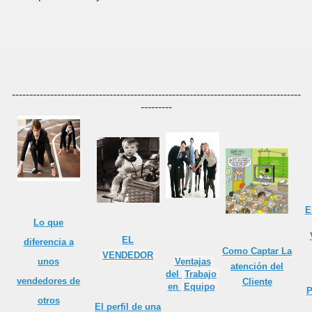
quear un cliente
ede claro
ita
 DEL VENDEDOR
-----------------------------------------------------------------------------------
---------
E
Lo que
EL
diferencia a
Como Captar La
VENDEDOR
Ventajas
unos
atención del
del
Trabajo
vendedores de
Cliente
en
Equipo
P
otros
El
perfil
de una