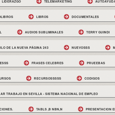
LIDERAZGO
TELEMARKETING
AUTOAYUD
OLIBROS
LIBROS
DOCUMENTALES
L
AUDIOS SUBLIMINALES
TERRY GUINDI
ULO DE LA NUEVA PÁGINA 243
NUEVOSSS
M
ESSS
FRASES CELEBRES
PRUEEBAS
URSOS
RECURSOSSSSS
CODIGOS
AR TRABAJO EN SEVILLA - SISTEMA NACIONAL DE EMPLEO
CIONES.
TABLS ,B NBN,N
PRESENTACION E