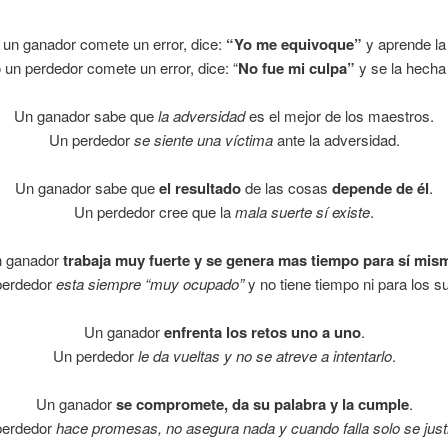
 un ganador
comete
un error, dice:
“Yo me equivoque”
y aprende la 
 un
perdedor
comete un error, dice: “
No fue mi culpa”
y se la hecha 
Un ganador sabe que
la adversidad
es el mejor de los maestros.
Un perdedor
se siente una víctima
ante la adversidad.
Un ganador sabe que
el resultado
de las cosas
depende de él
.
Un perdedor cree que la
mala suerte sí existe
.
 ganador
trabaja muy fuerte y se genera mas tiempo para sí mis
perdedor
esta siempre “muy ocupado”
y no tiene tiempo ni para los s
Un ganador
enfrenta los retos uno a uno
.
Un perdedor
le da vueltas y no se atreve a intentarlo
.
Un ganador
se compromete, da su palabra y la cumple
.
perdedor
hace promesas, no asegura nada y cuando falla solo se justi