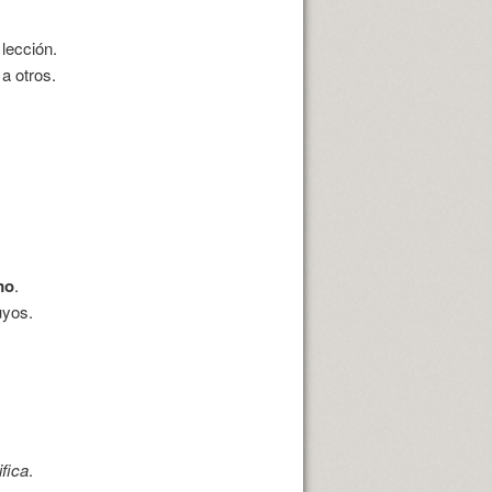
lección.
a otros.
mo
.
uyos.
fica
.