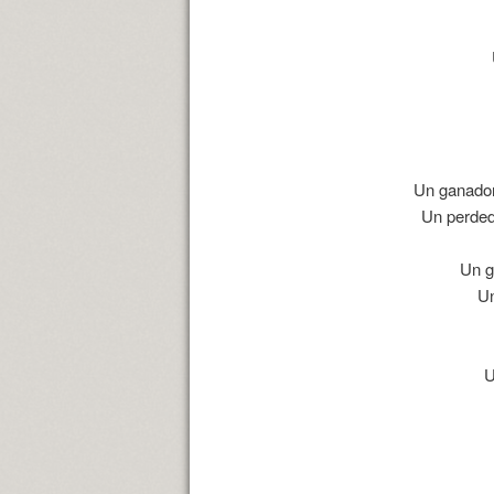
Un ganado
Un perde
Un 
U
U