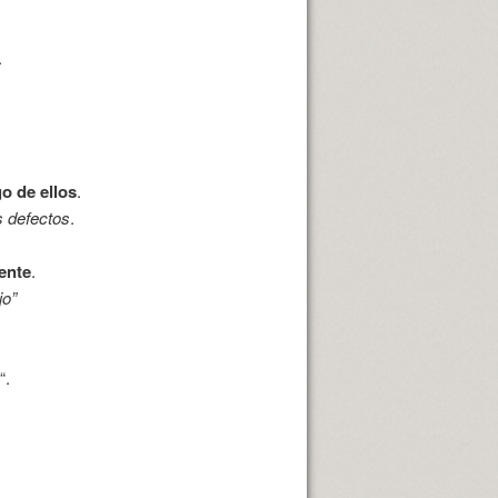
.
o de ellos
.
s defectos
.
ente
.
jo”
“.