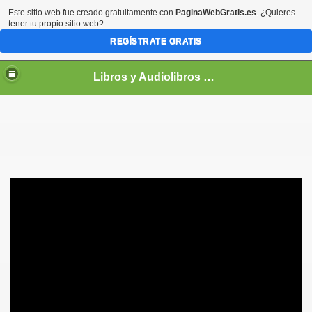
Este sitio web fue creado gratuitamente con
PaginaWebGratis.es
. ¿Quieres
tener tu propio sitio web?
REGÍSTRATE GRATIS
Libros y Audiolibros Para emprendedores