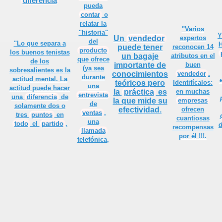
diferencia
quear un cliente
pueda
contar
o
ede claro
relatar la
"Varios
"historia"
Y
Un
vendedor
expertos
del
ita
"Lo que separa a
H
puede tener
reconocen 14
producto
los buenos
tenistas
un bagaje
atributos en el
que ofrece
de los
 DEL VENDEDOR
importante de
buen
(ya sea
sobresalientes es la
conocimientos
vendedor
.
durante
actitud mental. La
teóricos pero
Identifícalos:
una
actitud puede hacer
la
práctica
es
en muchas
entrevista
una
diferencia
de
la que mide su
empresas
de
solamente dos o
efectividad.
ofrecen
ventas
,
tres
puntos
en
cuantiosas
una
todo
el
partido
,
d
recompensas
llamada
por él !!!.
telefónica,