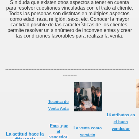
Sin duda que existen otros aspectos a tener en cuenta
para resolver cuestiones vinculadas con el trato al cliente.
 UN PROFESIONAL
Todas las personas son distintas en múltiples aspectos,
como edad, raza, religión, sexo, etc. Conocer la mayor
cantidad posible de las características de los clientes,
permite resolver un sinnúmero de inconvenientes y crear
 vendedor
las condiciones favorables para realizar la venta.
liente
-----------------------------------------------------------------------------------
ue el cliente pide
---------
es de Ventas
O, para un Vendedor
Tecnica de
Venta Aida
rve en ventas?
14 atributos en
el buen
Para
que
La venta como
vendedor
el
La
actitud
hace la
servicio
vendedor