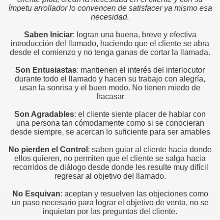
ímpetu arrollador lo convencen de satisfacer ya mismo esa
necesidad.
edores de otros
Saben Iniciar
: logran una buena, breve y efectiva
introducción del llamado, haciendo que el cliente se abra
e ventas
desde el comienzo y no tenga ganas de cortar la llamada.
Son Entusiastas
: mantienen el interés del interlocutor
durante todo el llamado y hacen su trabajo con alegría,
usan la sonrisa y el buen modo. No tienen miedo de
fracasar
liente
Son Agradables
: el cliente siente placer de hablar con
una persona tan cómodamente como si se conocieran
desde siempre, se acercan lo suficiente para ser amables
ntar y saber escuchar
No pierden el Control
: saben guiar al cliente hacia donde
ION
ellos quieren, no permiten que el cliente se salga hacia
recorridos de diálogo desde donde les resulte muy difícil
er.
regresar al objetivo del llamado.
No Esquivan
: aceptan y resuelven las objeciones como
un paso necesario para lograr el objetivo de venta, no se
inquietan por las preguntas del cliente.
 televendedores?