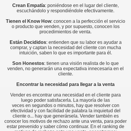
Crean Empatía
: poniéndose en el lugar del cliente,
or
escuchándolo y respondiéndole efectivamente.
Tienen el Know How
: conocen a la perfección el servicio
o producto que venden, y por supuesto, conocen los
procedimientos de venta.
Están Decididos
: entienden que su labor es ayudar a
comprar, y captan la necesidad del cliente con mucha
e todo vendedor
intuición, saben lo que es importante para él.
Son Honestos
: tienen una visión realista de lo que
venden, no generarán una expectativa innecesaria en el
 estar en la oficina y en el trabajo.
cliente.
Encontrar la necesidad para llegar a la venta
sí"
Vender es encontrar una necesidad en el cliente para
onal
luego poder satisfacerla. La mayoría de las
veces en segundos o minutos, hay que resolver con
 UN PROFESIONAL
efectividad y con facilidad de palabra la inquietud del
cliente o... hay que generársela. Vender también es
conocer los motivos de rechazo ante una venta, para poder
estar prevenido y saber cómo continuar. En el ranking de