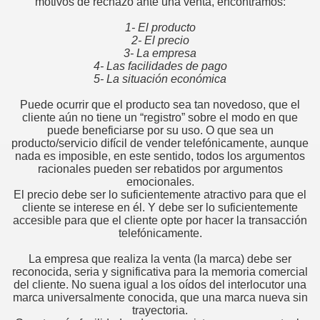
motivos de rechazo ante una venta, encontramos:
 vendedor
1- El producto
2- El precio
3- La empresa
4- Las facilidades de pago
liente
5- La situación económica
ue el cliente pide
Puede ocurrir que el producto sea tan novedoso, que el
cliente aún no tiene un “registro” sobre el modo en que
es de Ventas
puede beneficiarse por su uso. O que sea un
producto/servicio difícil de vender telefónicamente, aunque
nada es imposible, en este sentido, todos los argumentos
O, para un Vendedor
racionales pueden ser rebatidos por argumentos
emocionales.
rve en ventas?
El precio debe ser lo suficientemente atractivo para que el
cliente se interese en él. Y debe ser lo suficientemente
accesible para que el cliente opte por hacer la transacción
telefónicamente.
quear un cliente
La empresa que realiza la venta (la marca) debe ser
reconocida, seria y significativa para la memoria comercial
ede claro
del cliente. No suena igual a los oídos del interlocutor una
marca universalmente conocida, que una marca nueva sin
trayectoria.
ita