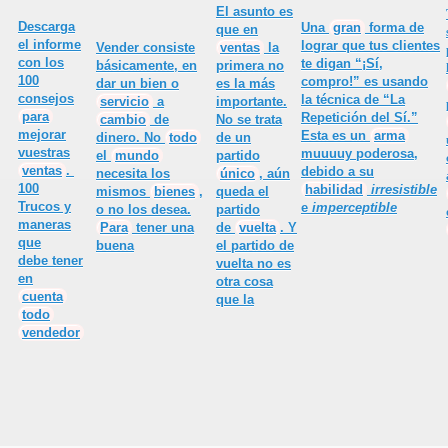
El asunto es
Descarga
Una
gran
forma de
que en
iente…
el informe
lograr que tus clientes
Vender consiste
ventas
la
con los
te digan “¡Sí,
básicamente, en
primera no
100
compro!” es usando
ue conoce hasta un niño
dar un bien o
es la más
consejos
la técnica de
“La
servicio
a
importante.
para
Repetición del Sí.”
cambio
de
No se trata
 no atributos
mejorar
Esta es un
arma
dinero. No
todo
de un
vuestras
muuuuy poderosa,
el
mundo
partido
ventas
.
debido a su
necesita los
único
, aún
100
habilidad
irresistible
mismos
bienes
,
queda el
Trucos y
e
imperceptible
o no los desea.
partido
maneras
Para
tener una
de
vuelta
. Y
que
buena
el partido de
r más
debe tener
vuelta no es
en
otra cosa
entas
cuenta
que la
todo
vendedor
 la satisfacción de los clientes