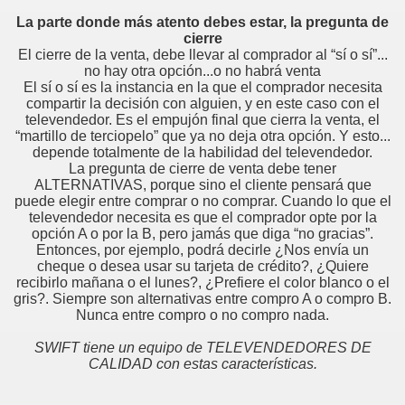
l
La parte donde más atento debes estar, la pregunta de
cierre
El cierre de la venta, debe llevar al comprador al “sí o sí”...
no hay otra opción...o no habrá venta
o ?
El sí o sí es la instancia en la que el comprador necesita
compartir la decisión con alguien, y en este caso con el
televendedor. Es el empujón final que cierra la venta, el
“martillo de terciopelo” que ya no deja otra opción. Y esto...
depende totalmente de la habilidad del televendedor.
La pregunta de cierre de venta debe tener
ALTERNATIVAS, porque sino el cliente pensará que
puede elegir entre comprar o no comprar. Cuando lo que el
televendedor necesita es que el comprador opte por la
opción A o por la B, pero jamás que diga “no gracias”.
errar Las Ventas
Entonces, por ejemplo, podrá decirle ¿Nos envía un
cheque o desea usar su tarjeta de crédito?, ¿Quiere
ré cómo será tu llamada
recibirlo mañana o el lunes?, ¿Prefiere el color blanco o el
gris?. Siempre son alternativas entre compro A o compro B.
Nunca entre compro o no compro nada.
SWIFT tiene un equipo de TELEVENDEDORES DE
CALIDAD con estas características.
Cliente