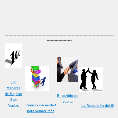
mportantes en Ventas
-----------------------------------------------------------------------------------
-------------------
 ventas...
100
 cliente
Maneras
de Mejorar
El partido de
Sus
vuelta
Crear la necesidad
Ventas
La Repetición del Si
para vender más
 el Vendedor!