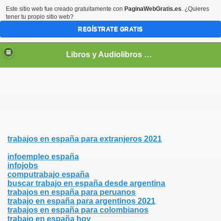
Este sitio web fue creado gratuitamente con
PaginaWebGratis.es
. ¿Quieres
tener tu propio sitio web?
REGÍSTRATE GRATIS
Libros y Audiolibros Para emprendedores
trabajos en españa para extranjeros 2021
infoempleo españa
infojobs
computrabajo españa
buscar trabajo en españa desde argentina
trabajos en españa para peruanos
trabajo en españa para argentinos 2021
trabajos en españa para colombianos
trabajo en españa hoy