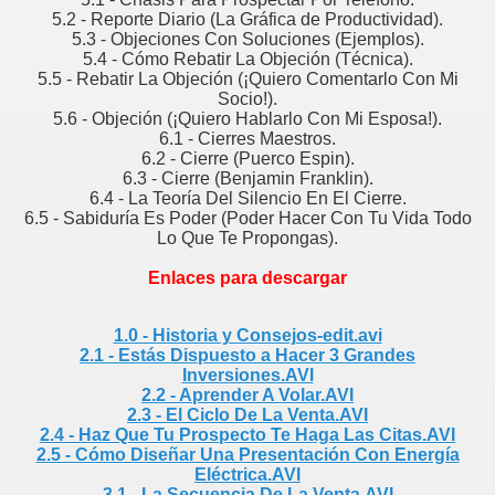
 vendedor
5.2 - Reporte Diario (La Gráfica de Productividad).
5.3 - Objeciones Con Soluciones (Ejemplos).
5.4 - Cómo Rebatir La Objeción (Técnica).
5.5 - Rebatir La Objeción (¡Quiero Comentarlo Con Mi
Socio!).
liente
5.6 - Objeción (¡Quiero Hablarlo Con Mi Esposa!).
6.1 - Cierres Maestros.
ue el cliente pide
6.2 - Cierre (Puerco Espin).
6.3 - Cierre (Benjamin Franklin).
6.4 - La Teoría Del Silencio En El Cierre.
es de Ventas
6.5 - Sabiduría Es Poder (Poder Hacer Con Tu Vida Todo
Lo Que Te Propongas).
O, para un Vendedor
Enlaces para descargar
rve en ventas?
1.0 - Historia y Consejos-edit.avi
2.1 - Estás Dispuesto a Hacer 3 Grandes
Inversiones.AVI
quear un cliente
2.2 - Aprender A Volar.AVI
2.3 - El Ciclo De La Venta.AVI
ede claro
2.4 - Haz Que Tu Prospecto Te Haga Las Citas.AVI
2.5 - Cómo Diseñar Una Presentación Con Energía
Eléctrica.AVI
ita
3.1 - La Secuencia De La Venta.AVI