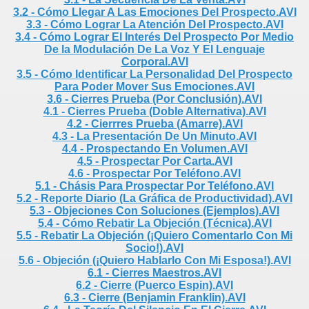
3.2 - Cómo Llegar A Las Emociones Del Prospecto.AVI
 DEL VENDEDOR
3.3 - Cómo Lograr La Atención Del Prospecto.AVI
3.4 - Cómo Lograr El Interés Del Prospecto Por Medio
De la Modulación De La Voz Y El Lenguaje
Corporal.AVI
3.5 - Cómo Identificar La Personalidad Del Prospecto
Para Poder Mover Sus Emociones.AVI
3.6 - Cierres Prueba (Por Conclusión).AVI
4.1 - Cierres Prueba (Doble Alternativa).AVI
4.2 - Cierrres Prueba (Amarre).AVI
4.3 - La Presentación De Un Minuto.AVI
4.4 - Prospectando En Volumen.AVI
4.5 - Prospectar Por Carta.AVI
4.6 - Prospectar Por Teléfono.AVI
5.1 - Chásis Para Prospectar Por Teléfono.AVI
5.2 - Reporte Diario (La Gráfica de Productividad).AVI
5.3 - Objeciones Con Soluciones (Ejemplos).AVI
5.4 - Cómo Rebatir La Objeción (Técnica).AVI
5.5 - Rebatir La Objeción (¡Quiero Comentarlo Con Mi
Socio!).AVI
5.6 - Objeción (¡Quiero Hablarlo Con Mi Esposa!).AVI
6.1 - Cierres Maestros.AVI
cial
6.2 - Cierre (Puerco Espin).AVI
6.3 - Cierre (Benjamin Franklin).AVI