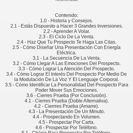
or
Contenido:
1.0 - Historia y Consejos.
2.1 - Estás Dispuesto a Hacer 3 Grandes Inversiones.
2.2 - Aprender A Volar.
2.3 - El Ciclo De La Venta.
2.4 - Haz Que Tu Prospecto Te Haga Las Citas.
2.5 - Cómo Diseñar Una Presentación Con Energía
e todo vendedor
Eléctrica.
3.1 - La Secuencia De La Venta.
3.2 - Cómo Llegar A Las Emociones Del Prospecto.
3.3 - Cómo Lograr La Atención Del Prospecto.
 estar en la oficina y en el trabajo.
3.4 - Cómo Lograr El Interés Del Prospecto Por Medio De
la Modulación De La Voz Y El Lenguaje Corporal.
3.5 - Cómo Identificar La Personalidad Del Prospecto Para
sí"
Poder Mover Sus Emociones.
3.6 - Cierres Prueba (Por Conclusión).
onal
4.1 - Cierres Prueba (Doble Alternativa).
4.2 - Cierrres Prueba (Amarre).
 UN PROFESIONAL
4.3 - La Presentación De Un Minuto.
4.4 - Prospectando En Volumen.
4.5 - Prospectar Por Carta.
4.6 - Prospectar Por Teléfono.
5.1 - Chásis Para Prospectar Por Teléfono.