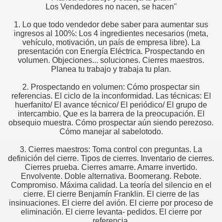
Los Vendedores no nacen, se hacen"
1. Lo que todo vendedor debe saber para aumentar sus
edores de otros
ingresos al 100%: Los 4 ingredientes necesarios (meta,
vehículo, motivación, un país de empresa libre). La
e ventas
presentación con Energía Eléctrica. Prospectando en
volumen. Objeciones... soluciones. Cierres maestros.
Planea tu trabajo y trabaja tu plan.
2. Prospectando en volumen: Cómo prospectar sin
referencias. El ciclo de la inconformidad. Las técnicas: El
huerfanito/ El avance técnico/ El periódico/ El grupo de
intercambio. Que es la barrera de la preocupación. El
liente
obsequio muestra. Cómo prospectar aún siendo perezoso.
Cómo manejar al sabelotodo.
ntar y saber escuchar
3. Cierres maestros: Toma control con preguntas. La
ION
definición del cierre. Tipos de cierres. Inventario de cierres.
Cierres prueba. Cierres amarre. Amarre invertido.
Envolvente. Doble alternativa. Boomerang. Rebote.
er.
Compromiso. Máxima calidad. La teoría del silencio en el
cierre. El cierre Benjamín Franklin. El cierre de las
insinuaciones. El cierre del avión. El cierre por proceso de
eliminación. El cierre levanta- pedidos. El cierre por
 televendedores?
referencia.