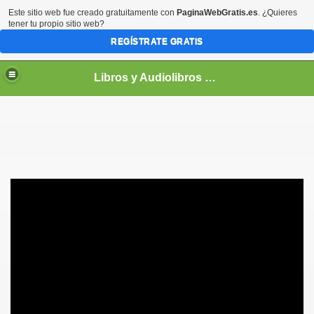
Este sitio web fue creado gratuitamente con
PaginaWebGratis.es
. ¿Quieres
tener tu propio sitio web?
REGÍSTRATE GRATIS
Libros y Audiolibros Para emprendedores