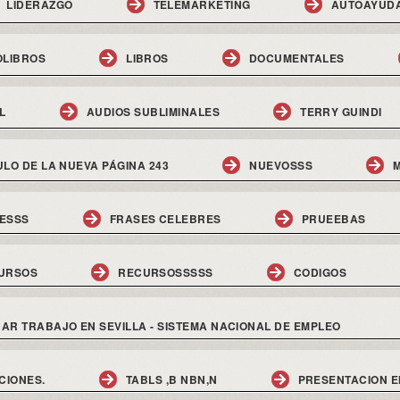
LIDERAZGO
TELEMARKETING
AUTOAYUD
OLIBROS
LIBROS
DOCUMENTALES
L
AUDIOS SUBLIMINALES
TERRY GUINDI
ULO DE LA NUEVA PÁGINA 243
NUEVOSSS
M
ESSS
FRASES CELEBRES
PRUEEBAS
URSOS
RECURSOSSSSS
CODIGOS
AR TRABAJO EN SEVILLA - SISTEMA NACIONAL DE EMPLEO
CIONES.
TABLS ,B NBN,N
PRESENTACION E