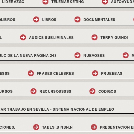
LIDERAZGO
TELEMARKETING
AUTOAYUD
OLIBROS
LIBROS
DOCUMENTALES
L
AUDIOS SUBLIMINALES
TERRY GUINDI
ULO DE LA NUEVA PÁGINA 243
NUEVOSSS
M
ESSS
FRASES CELEBRES
PRUEEBAS
URSOS
RECURSOSSSSS
CODIGOS
AR TRABAJO EN SEVILLA - SISTEMA NACIONAL DE EMPLEO
CIONES.
TABLS ,B NBN,N
PRESENTACION E