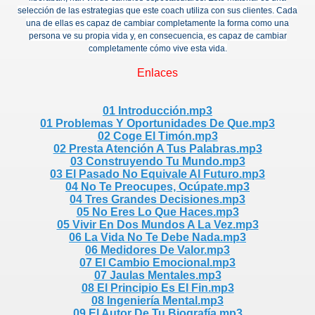
selección de las estrategias que este coach utiliza con sus clientes. Cada
una de ellas es capaz de cambiar completamente la forma como una
persona ve su propia vida y, en consecuencia, es capaz de cambiar
completamente cómo vive esta vida.
Enlaces
01 Introducción.mp3
01 Problemas Y Oportunidades De Que.mp3
02 Coge El Timón.mp3
02 Presta Atención A Tus Palabras.mp3
03 Construyendo Tu Mundo.mp3
03 El Pasado No Equivale Al Futuro.mp3
04 No Te Preocupes, Ocúpate.mp3
04 Tres Grandes Decisiones.mp3
05 No Eres Lo Que Haces.mp3
05 Vivir En Dos Mundos A La Vez.mp3
06 La Vida No Te Debe Nada.mp3
06 Medidores De Valor.mp3
07 El Cambio Emocional.mp3
07 Jaulas Mentales.mp3
08 El Principio Es El Fin.mp3
08 Ingeniería Mental.mp3
09 El Autor De Tu Biografía.mp3