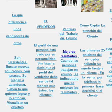
er.
E
Lo que
EL
diferencia a
 televendedores?
Como Captar La
VENDEDOR
Ventajas
unos
atención del
del
Trabajo
or
vendedores de
Cliente
en
Equipo
P
otros
El
perfil
de una
res
persona está
Las primeras 25
Mejores
m
dado por su
palabras del
resultados
.
Son
m
personalidad.
vendedor
Cuando las
persistentes.
ve
Sin lugar a
sellarán su
personas
e todo vendedor
Buscan nuevas
duda que el
suerte frente a
trabajan en
soluciones. Son
c
perfil del
un
cliente
. En
equipo
, es
tenaces. Se
cua
vendedor debe
la
venta
por
indiscutible
niegan a
vi
ser de tal
teléfono la
que se
abandonar.
una
manera que
primera
frase
 estar en la oficina y en el trabajo.
mejoran los
Saben lo que
éstos, los
decidirá si el
resultados
.
quieren lograr y
clientes,
cliente
sí"
lo enfocan.
Visualizan su
objetivo
onal