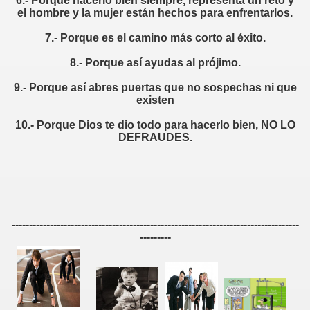
6.- Porque hacerlo bien siempre, representa un reto y
el hombre y la mujer están hechos para enfrentarlos.
7.- Porque es el camino más corto al éxito.
8.- Porque así ayudas al prójimo.
9.- Porque así abres puertas que no sospechas ni que
existen
edores de otros
10.- Porque Dios te dio todo para hacerlo bien, NO LO
DEFRAUDES.
e ventas
-----------------------------------------------------------------------------------
liente
---------
ntar y saber escuchar
ION