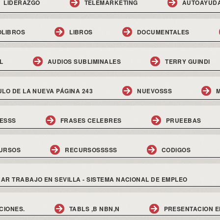
LIDERAZGO
TELEMARKETING
AUTOAYUD
OLIBROS
LIBROS
DOCUMENTALES
L
AUDIOS SUBLIMINALES
TERRY GUINDI
ULO DE LA NUEVA PÁGINA 243
NUEVOSSS
M
ESSS
FRASES CELEBRES
PRUEEBAS
URSOS
RECURSOSSSSS
CODIGOS
AR TRABAJO EN SEVILLA - SISTEMA NACIONAL DE EMPLEO
CIONES.
TABLS ,B NBN,N
PRESENTACION E