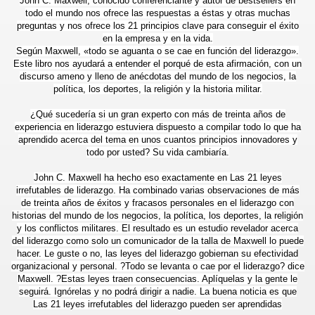
John C. Maxwell, conocido conferenciante y autor de bestsellers en
todo el mundo nos ofrece las respuestas a éstas y otras muchas
preguntas y nos ofrece los 21 principios clave para conseguir el éxito
en la empresa y en la vida.
Según Maxwell, «todo se aguanta o se cae en función del liderazgo».
Este libro nos ayudará a entender el porqué de esta afirmación, con un
discurso ameno y lleno de anécdotas del mundo de los negocios, la
política, los deportes, la religión y la historia militar.
¿Qué sucedería si un gran experto con más de treinta años de
experiencia en liderazgo estuviera dispuesto a compilar todo lo que ha
aprendido acerca del tema en unos cuantos principios innovadores y
todo por usted? Su vida cambiaría.
John C. Maxwell ha hecho eso exactamente en Las 21 leyes
irrefutables de liderazgo. Ha combinado varias observaciones de más
de treinta años de éxitos y fracasos personales en el liderazgo con
historias del mundo de los negocios, la política, los deportes, la religión
y los conflictos militares. El resultado es un estudio revelador acerca
del liderazgo como solo un comunicador de la talla de Maxwell lo puede
hacer. Le guste o no, las leyes del liderazgo gobiernan su efectividad
organizacional y personal. ?Todo se levanta o cae por el liderazgo? dice
Maxwell. ?Estas leyes traen consecuencias. Aplíquelas y la gente le
seguirá. Ignórelas y no podrá dirigir a nadie. La buena noticia es que
vis
Las 21 leyes irrefutables del liderazgo pueden ser aprendidas