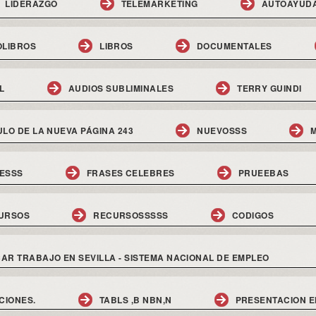
LIDERAZGO
TELEMARKETING
AUTOAYUD
OLIBROS
LIBROS
DOCUMENTALES
L
AUDIOS SUBLIMINALES
TERRY GUINDI
ULO DE LA NUEVA PÁGINA 243
NUEVOSSS
M
ESSS
FRASES CELEBRES
PRUEEBAS
URSOS
RECURSOSSSSS
CODIGOS
AR TRABAJO EN SEVILLA - SISTEMA NACIONAL DE EMPLEO
CIONES.
TABLS ,B NBN,N
PRESENTACION E