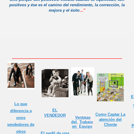
positivos y ése es el camino del rendimiento, la corrección, la
mejora y el éxito
…"
edores de otros
--------------------------------------------------------------------------------------------
e ventas
E
liente
Lo que
EL
diferencia a
ntar y saber escuchar
Como Captar La
VENDEDOR
Ventajas
unos
atención del
del
Trabajo
ION
vendedores de
Cliente
P
en
Equipo
otros
El
perfil
de una