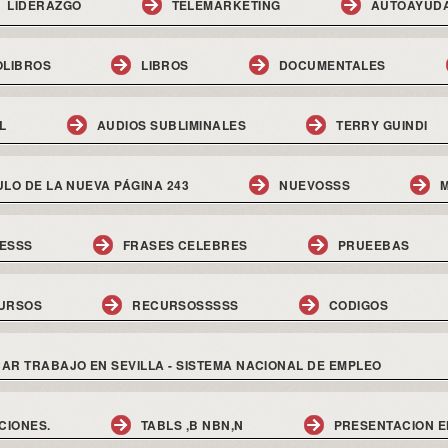
LIDERAZGO
TELEMARKETING
AUTOAYUD
OLIBROS
LIBROS
DOCUMENTALES
L
AUDIOS SUBLIMINALES
TERRY GUINDI
ULO DE LA NUEVA PÁGINA 243
NUEVOSSS
M
ESSS
FRASES CELEBRES
PRUEEBAS
URSOS
RECURSOSSSSS
CODIGOS
AR TRABAJO EN SEVILLA - SISTEMA NACIONAL DE EMPLEO
CIONES.
TABLS ,B NBN,N
PRESENTACION E