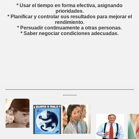
*
Usar el tiempo en forma efectiva, asignando
or
prioridades.
*
Planificar y controlar sus resultados para mejorar el
rendimiento.
*
Persuadir continuamente a otras personas.
*
Saber negociar condiciones adecuadas.
e todo vendedor
 estar en la oficina y en el trabajo.
-----------------------------------------------------------------------------------
sí"
---------
onal
 UN PROFESIONAL