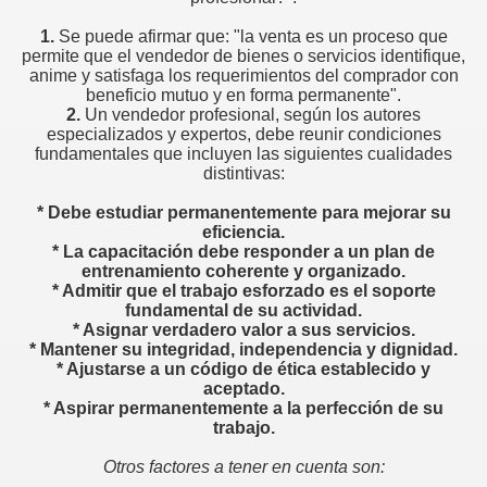
1.
Se puede afirmar que: "la venta es un proceso que
permite que el vendedor de bienes o servicios identifique,
edores de otros
anime y satisfaga los requerimientos del comprador con
beneficio mutuo y en forma permanente".
e ventas
2.
Un vendedor profesional, según los autores
especializados y expertos, debe reunir condiciones
fundamentales que incluyen las siguientes cualidades
distintivas:
*
Debe estudiar permanentemente para mejorar su
eficiencia.
liente
*
La capacitación debe responder a un plan de
entrenamiento coherente y organizado.
*
Admitir que el trabajo esforzado es el soporte
ntar y saber escuchar
fundamental de su actividad.
*
Asignar verdadero valor a sus servicios.
ION
*
Mantener su integridad, independencia y dignidad.
*
Ajustarse a un código de ética establecido y
er.
aceptado.
*
Aspirar permanentemente a la perfección de su
trabajo.
Otros factores a tener en cuenta son:
 televendedores?