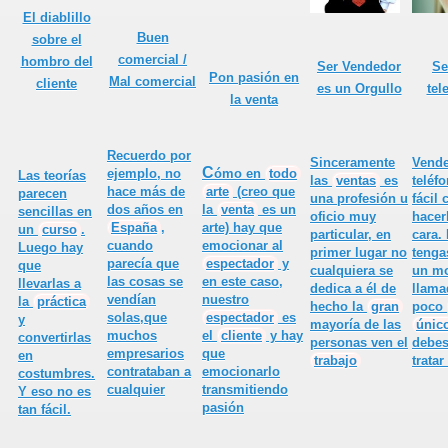
 vendedor
El diablillo
Buen
sobre el
comercial /
hombro del
Ser Vendedor
Se
Pon pasión en
Mal comercial
cliente
es un Orgullo
tel
liente
la venta
ue el cliente pide
Recuerdo por
Sinceramente
Vende
C
ómo en
todo
ejemplo, no
Las teorías
es de Ventas
las
ventas
es
teléf
arte
(creo que
hace más de
parecen
una profesión u
fácil
la
venta
es un
dos años en
sencillas en
oficio muy
hacer
O, para un Vendedor
arte) hay que
España
,
un
curso
.
particular, en
cara.
emocionar
al
cuando
Luego hay
primer lugar no
tenga
espectador
y
parecía que
rve en ventas?
que
cualquiera se
un m
en este caso,
las cosas se
llevarlas a
dedica a él de
llama
nuestro
vendían
la
práctica
hecho
la
gran
poco
espectador
es
solas,que
y
mayoría de las
únic
el
cliente
y hay
muchos
convertirlas
personas ven el
debes
quear un cliente
que
empresarios
en
trabajo
tratar
emocionarlo
contrataban a
costumbres.
transmitiendo
cualquier
Y eso no es
ede claro
pasión
tan fácil.
ita