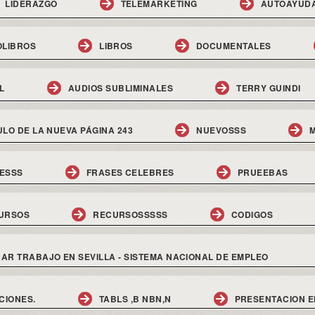
LIDERAZGO
TELEMARKETING
AUTOAYUD
OLIBROS
LIBROS
DOCUMENTALES
L
AUDIOS SUBLIMINALES
TERRY GUINDI
ULO DE LA NUEVA PÁGINA 243
NUEVOSSS
M
ESSS
FRASES CELEBRES
PRUEEBAS
URSOS
RECURSOSSSSS
CODIGOS
AR TRABAJO EN SEVILLA - SISTEMA NACIONAL DE EMPLEO
CIONES.
TABLS ,B NBN,N
PRESENTACION E