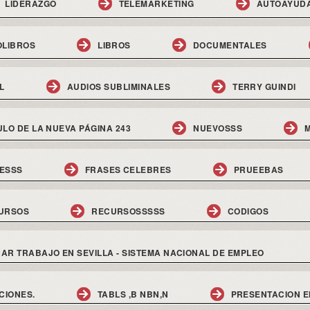
LIDERAZGO
TELEMARKETING
AUTOAYUD
OLIBROS
LIBROS
DOCUMENTALES
L
AUDIOS SUBLIMINALES
TERRY GUINDI
ULO DE LA NUEVA PÁGINA 243
NUEVOSSS
M
ESSS
FRASES CELEBRES
PRUEEBAS
URSOS
RECURSOSSSSS
CODIGOS
AR TRABAJO EN SEVILLA - SISTEMA NACIONAL DE EMPLEO
CIONES.
TABLS ,B NBN,N
PRESENTACION E