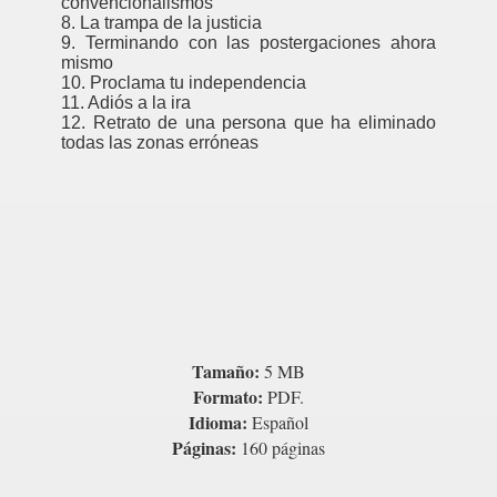
convencionalismos
8. La trampa de la justicia
9. Terminando con las postergaciones ahora
mundo
mismo
10. Proclama tu independencia
11. Adiós a la ira
12. Retrato de una persona que ha eliminado
todas las zonas erróneas
os para pensar
o
MOR.M. Scott Peck
Tamaño:
5 MB
naria.Harv Ecker.
Formato:
PDF.
Idioma:
Español
Negocios
Páginas:
160 páginas
A