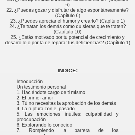
6)
22. ¿Puedes gozar y disfrutar de algo espontáneamente?
(Capítulo 6)
23. ¿Puedes apreciar el humor y crearlo? (Capítulo 1)
24. ¿Te tratan los demás como quisieras que te traten?
(Capítulo 10)
25. ¿Estás motivado por tu potencial de crecimiento y
desarrollo o por la de reparar tus deficiencias? (Capítulo 1)
is Widener
Futuro
INDICE:
obre las personass
Introducción
Un testimonio personal
ABILONIA
1. Haciéndote cargo de ti mismo
2. El primer amor
3. Tú no necesitas la aprobación de los demás
4. La ruptura con el pasado
e James Allen
5. Las emociones inútiles: culpabilidad y
preocupación
6. Explorando lo conocido
ro
7. Rompiendo la barrera de los