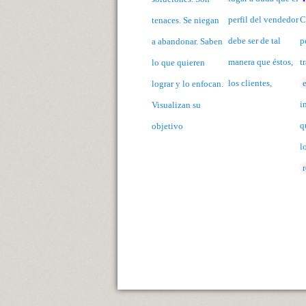
perfil del vendedor
C
tenaces. Se niegan
debe ser de tal
p
a abandonar. Saben
manera que éstos,
t
lo que quieren
los clientes,
lograr y lo enfocan.
i
Visualizan su
q
objetivo
l