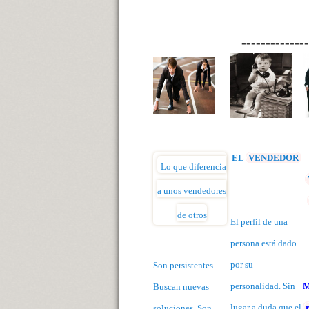
--------------
EL
VENDEDOR
Lo que diferencia
a unos vendedores
de otros
El
perfil
de una
persona está dado
por su
Son persistentes.
personalidad. Sin
M
Buscan nuevas
lugar a duda que el
soluciones. Son