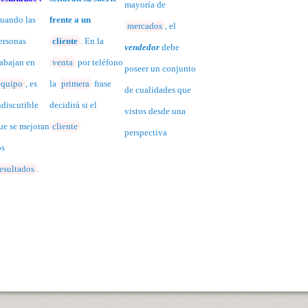
mayoría de
uando las
frente a un
mercados
, el
ersonas
cliente
. En la
vendedor
debe
rabajan en
venta
por teléfono
poseer un conjunto
equipo
, es
la
primera
frase
de cualidades que
ndiscutible
decidirá si el
vistos desde una
ue se mejoran
cliente
perspectiva
os
resultados
.