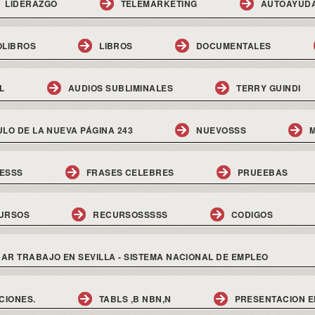
LIDERAZGO
TELEMARKETING
AUTOAYUD
OLIBROS
LIBROS
DOCUMENTALES
L
AUDIOS SUBLIMINALES
TERRY GUINDI
ULO DE LA NUEVA PÁGINA 243
NUEVOSSS
M
ESSS
FRASES CELEBRES
PRUEEBAS
URSOS
RECURSOSSSSS
CODIGOS
AR TRABAJO EN SEVILLA - SISTEMA NACIONAL DE EMPLEO
CIONES.
TABLS ,B NBN,N
PRESENTACION E