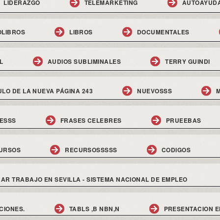
LIDERAZGO
TELEMARKETING
AUTOAYUD
OLIBROS
LIBROS
DOCUMENTALES
L
AUDIOS SUBLIMINALES
TERRY GUINDI
ULO DE LA NUEVA PÁGINA 243
NUEVOSSS
M
ESSS
FRASES CELEBRES
PRUEEBAS
URSOS
RECURSOSSSSS
CODIGOS
AR TRABAJO EN SEVILLA - SISTEMA NACIONAL DE EMPLEO
CIONES.
TABLS ,B NBN,N
PRESENTACION E