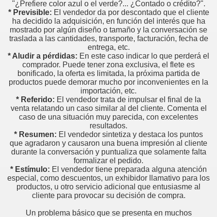
"¿Prefiere color azul o el verde?... ¿Contado o crédito?".
* Previsible:
El vendedor da por descontado que el cliente
 UN PROFESIONAL
ha decidido la adquisición, en función del interés que ha
mostrado por algún diseño o tamaño y la conversación se
traslada a las cantidades, transporte, facturación, fecha de
entrega, etc.
 vendedor
* Aludir a pérdidas:
En este caso indicar lo que perderá el
comprador. Puede tener zona exclusiva, el flete es
bonificado, la oferta es limitada, la próxima partida de
productos puede demorar mucho por inconvenientes en la
importación, etc.
liente
* Referido:
El vendedor trata de impulsar el final de la
venta relatando un caso similar al del cliente. Comenta el
ue el cliente pide
caso de una situación muy parecida, con excelentes
resultados.
* Resumen:
El vendedor sintetiza y destaca los puntos
es de Ventas
que agradaron y causaron una buena impresión al cliente
durante la conversación y puntualiza que solamente falta
O, para un Vendedor
formalizar el pedido.
* Estímulo:
El vendedor tiene preparada alguna atención
rve en ventas?
especial, como descuentos, un exhibidor llamativo para los
productos, u otro servicio adicional que entusiasme al
cliente para provocar su decisión de compra.
Un problema básico que se presenta en muchos