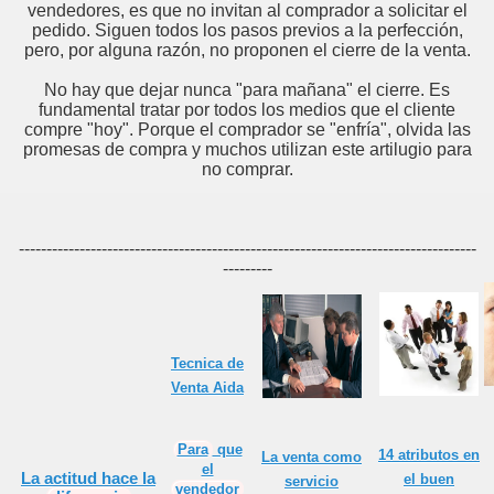
quear un cliente
vendedores, es que no invitan al comprador a solicitar el
pedido. Siguen todos los pasos previos a la perfección,
ede claro
pero, por alguna razón, no proponen el cierre de la venta.
No hay que dejar nunca "para mañana" el cierre. Es
ita
fundamental tratar por todos los medios que el cliente
compre "hoy". Porque el comprador se "enfría", olvida las
 DEL VENDEDOR
promesas de compra y muchos utilizan este artilugio para
no comprar.
-----------------------------------------------------------------------------------
---------
Tecnica de
Venta Aida
Para
que
14 atributos en
La venta como
el
La
actitud
hace la
el buen
servicio
vendedor