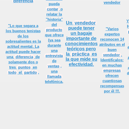
diferencia
vendedor
pueda
contar
o
relatar la
cial
"historia"
Y
Un
vendedor
del
"Lo que separa a
H
puede tener
"Varios
producto
l
los buenos
tenistas
un bagaje
expertos
que ofrece
de los
importante de
reconocen 14
(ya sea
sobresalientes es la
conocimientos
atributos en el
durante
actitud mental. La
teóricos pero
buen
una
actitud puede hacer
la
práctica
es
o ?
vendedor
.
entrevista
una
diferencia
de
la que mide su
Identifícalos:
de
solamente dos o
efectividad.
en muchas
ventas
,
tres
puntos
en
empresas
una
todo
el
partido
,
d
ofrecen
llamada
cuantiosas
telefónica,
recompensas
por él !!!.
errar Las Ventas
ré cómo será tu llamada