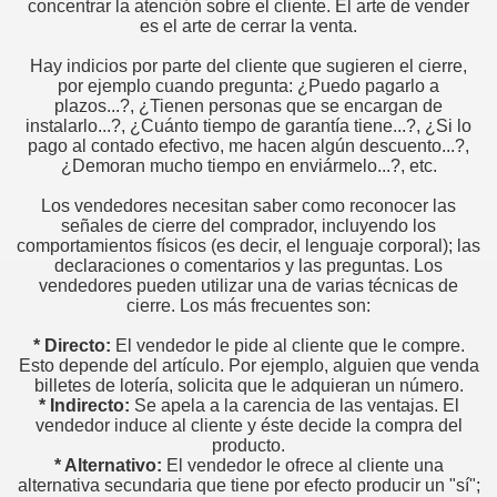
concentrar la atención sobre el cliente. El arte de vender
er.
es el arte de cerrar la venta.
Hay indicios por parte del cliente que sugieren el cierre,
por ejemplo cuando pregunta: ¿Puedo pagarlo a
 televendedores?
plazos...?, ¿Tienen personas que se encargan de
instalarlo...?, ¿Cuánto tiempo de garantía tiene...?, ¿Si lo
pago al contado efectivo, me hacen algún descuento...?,
or
¿Demoran mucho tiempo en enviármelo...?, etc.
Los vendedores necesitan saber como reconocer las
señales de cierre del comprador, incluyendo los
comportamientos físicos (es decir, el lenguaje corporal); las
declaraciones o comentarios y las preguntas. Los
vendedores pueden utilizar una de varias técnicas de
e todo vendedor
cierre. Los más frecuentes son:
* Directo:
El vendedor le pide al cliente que le compre.
Esto depende del artículo. Por ejemplo, alguien que venda
 estar en la oficina y en el trabajo.
billetes de lotería, solicita que le adquieran un número.
* Indirecto:
Se apela a la carencia de las ventajas. El
vendedor induce al cliente y éste decide la compra del
sí"
producto.
* Alternativo:
El vendedor le ofrece al cliente una
onal
alternativa secundaria que tiene por efecto producir un "sí";