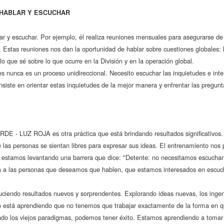
HABLAR Y ESCUCHAR
lar y escuchar. Por ejemplo, él realiza reuniones mensuales para asegurarse de
 Estas reuniones nos dan la oportunidad de hablar sobre cuestiones globales: l
o que sé sobre lo que ocurre en la División y en la operación global.
s nunca es un proceso unidireccional. Necesito escuchar las inquietudes e int
onsiste en orientar estas inquietudes de la mejor manera y enfrentar las pregun
 - LUZ ROJA es otra práctica que está brindando resultados significativos.
 las personas se sientan libres para expresar sus ideas. El entrenamiento nos
estamos levantando una barrera que dice: "Detente: no necesitamos escuchar tu
 las personas que deseamos que hablen, que estamos interesados en escuch
endo resultados nuevos y sorprendentes. Explorando ideas nuevas, los ingen
 está aprendiendo que no tenemos que trabajar exactamente de la forma en qu
do los viejos paradigmas, podemos tener éxito. Estamos aprendiendo a toma