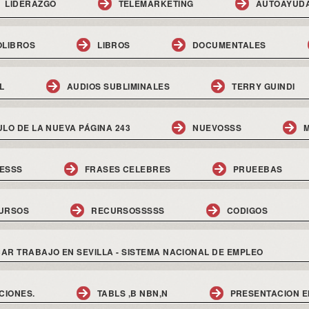
LIDERAZGO
TELEMARKETING
AUTOAYUD
OLIBROS
LIBROS
DOCUMENTALES
L
AUDIOS SUBLIMINALES
TERRY GUINDI
ULO DE LA NUEVA PÁGINA 243
NUEVOSSS
M
ESSS
FRASES CELEBRES
PRUEEBAS
URSOS
RECURSOSSSSS
CODIGOS
AR TRABAJO EN SEVILLA - SISTEMA NACIONAL DE EMPLEO
CIONES.
TABLS ,B NBN,N
PRESENTACION E