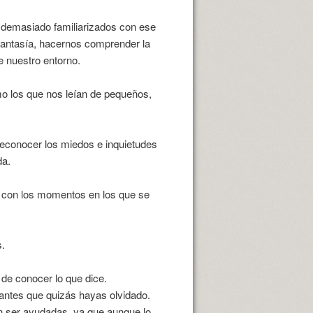
emasiado familiarizados con ese
 fantasía, hacernos comprender la
 nuestro entorno.
los que nos leían de pequeños,
reconocer los miedos e inquietudes
da.
n con los momentos en los que se
s.
 de conocer lo que dice.
tantes que quizás hayas olvidado.
n ser ayudadas, ya que aunque lo