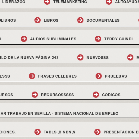
LIDERAZGO
TELEMARKETING
AUTOAYUD
OLIBROS
LIBROS
DOCUMENTALES
L
AUDIOS SUBLIMINALES
TERRY GUINDI
ULO DE LA NUEVA PÁGINA 243
NUEVOSSS
M
ESSS
FRASES CELEBRES
PRUEEBAS
URSOS
RECURSOSSSSS
CODIGOS
AR TRABAJO EN SEVILLA - SISTEMA NACIONAL DE EMPLEO
CIONES.
TABLS ,B NBN,N
PRESENTACION E