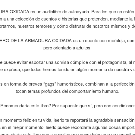
IDADA es un audiolibro de autoayuda. Para los que no estén d
en a una colección de cuentos e historias que pretenden, mediante la
tarnos, nuestros temores y cómo disfrutar de nosotros mismos y de
ERO DE LA ARMADURA OXIDADA es un cuento con moraleja, como 
pero orientado a adultos.
puede evitar esbozar una sonrisa cómplice con el protagonista, al 
e expresa, que todos hemos tenido en algún momento de nuestra vi
dos en forma de breves “gags” humorísticos, combinan a la perfecció
tocan temas profundos del comportamiento humano.
Recomendaría este libro? Por supuesto que sí, pero con condicione
 momento feliz en tu vida, leerlo te reportará la agradable sensación
está en el mejor momento, leerlo puede recordarte algunas cosas impor
comendaría este libro son a aquellas que consideran que no necesita