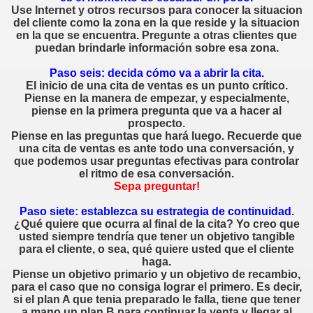
Use Internet y otros recursos para conocer la situacion
 UN PROFESIONAL
del cliente como la zona en la que reside y la situacion
en la que se encuentra. Pregunte a otras clientes que
puedan brindarle información sobre esa zona.
Paso seis: decida cómo va a abrir la cita.
 vendedor
El inicio de una cita de ventas es un punto crítico.
Piense en la manera de empezar, y especialmente,
piense en la primera pregunta que va a hacer al
prospecto.
Piense en las preguntas que hará luego. Recuerde que
liente
una cita de ventas es ante todo una conversación, y
que podemos usar preguntas efectivas para controlar
ue el cliente pide
el ritmo de esa conversación.
Sepa preguntar!
es de Ventas
Paso siete: establezca su estrategia de continuidad.
¿Qué quiere que ocurra al final de la cita? Yo creo que
O, para un Vendedor
usted siempre tendría que tener un objetivo tangible
para el cliente, o sea, qué quiere usted que el cliente
rve en ventas?
haga.
Piense un objetivo primario y un objetivo de recambio,
para el caso que no consiga lograr el primero. Es decir,
si el plan A que tenia preparado le falla, tiene que tener
a mano un plan B para continuar la venta y llegar al