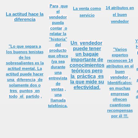
Para
que
14 atributos en
La venta como
el
La
actitud
hace la
el buen
servicio
vendedor
diferencia
cial
vendedor
pueda
contar
o
l
relatar la
"historia"
Y
Un
vendedor
del
"Lo que separa a
H
puede tener
"Varios
producto
los buenos
tenistas
un bagaje
expertos
que ofrece
de los
o ?
importante de
reconocen 14
(ya sea
sobresalientes es la
conocimientos
atributos en el
durante
actitud mental. La
teóricos pero
buen
una
actitud puede hacer
la
práctica
es
vendedor
.
entrevista
una
diferencia
de
la que mide su
Identifícalos:
de
solamente dos o
efectividad.
en muchas
ventas
,
tres
puntos
en
empresas
una
todo
el
partido
,
d
ofrecen
llamada
cuantiosas
telefónica,
errar Las Ventas
recompensas
por él !!!.
ré cómo será tu llamada