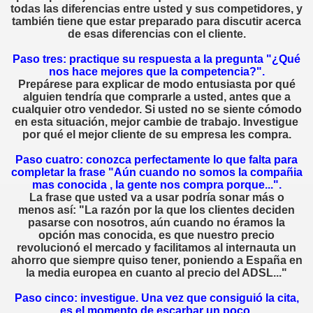
er.
todas las diferencias entre usted y sus competidores, y
también tiene que estar preparado para discutir acerca
de esas diferencias con el cliente.
Paso tres: practique su respuesta a la pregunta "¿Qué
 televendedores?
nos hace mejores que la competencia?".
Prepárese para explicar de modo entusiasta por qué
or
alguien tendría que comprarle a usted, antes que a
cualquier otro vendedor. Si usted no se siente cómodo
en esta situación, mejor cambie de trabajo. Investigue
por qué el mejor cliente de su empresa les compra.
Paso cuatro: conozca perfectamente lo que falta para
completar la frase "Aún cuando no somos la compañia
e todo vendedor
mas conocida , la gente nos compra porque...".
La frase que usted va a usar podría sonar más o
menos así: "La razón por la que los clientes deciden
pasarse con nosotros, aún cuando no éramos la
opción mas conocida, es que nuestro precio
 estar en la oficina y en el trabajo.
revolucionó el mercado y facilitamos al internauta un
ahorro que siempre quiso tener, poniendo a España en
sí"
la media europea en cuanto al precio del ADSL..."
Paso cinco: investigue. Una vez que consiguió la cita,
onal
es el momento de escarbar un poco.