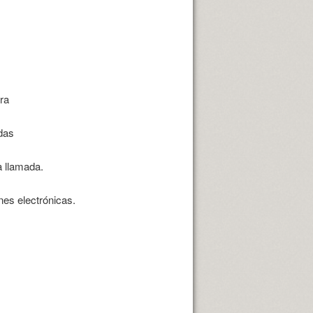
ra
das
a llamada.
nes electrónicas.