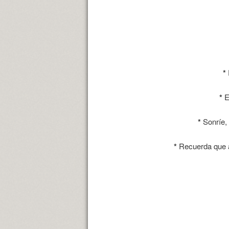
*
*
E
*
Sonríe, 
*
Recuerda que a 