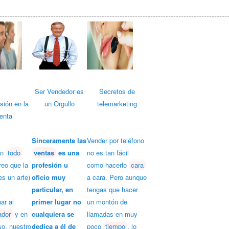
-----------------------------------------------------------------------------------------
Ser Vendedor es
Secretos de
sión en la
un Orgullo
telemarketing
enta
Sinceramente
las
Vender por teléfono
en
todo
ventas
es una
no es tan fácil
reo que la
profesión u
como hacerlo
cara
s un arte)
oficio muy
a cara. Pero aunque
particular, en
tengas que hacer
ar
al
primer lugar no
un montón de
ador
y en
cualquiera se
llamadas en muy
so, nuestro
dedica a él de
poco
tiempo
, lo