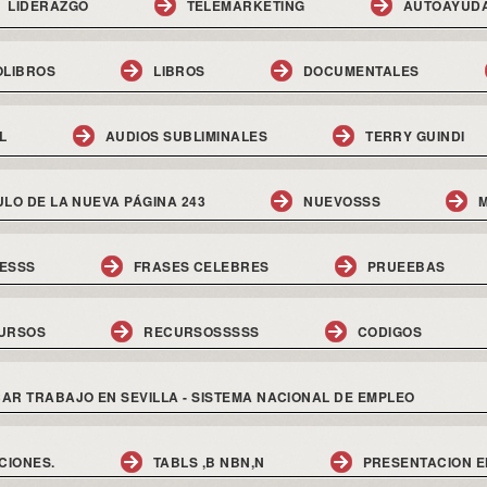
LIDERAZGO
TELEMARKETING
AUTOAYUD
OLIBROS
LIBROS
DOCUMENTALES
L
AUDIOS SUBLIMINALES
TERRY GUINDI
ULO DE LA NUEVA PÁGINA 243
NUEVOSSS
M
ESSS
FRASES CELEBRES
PRUEEBAS
URSOS
RECURSOSSSSS
CODIGOS
AR TRABAJO EN SEVILLA - SISTEMA NACIONAL DE EMPLEO
CIONES.
TABLS ,B NBN,N
PRESENTACION E