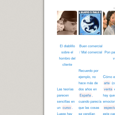
-
El diablillo
Buen comercial
sobre el
/ Mal comercial
Pon pa
hombro del
v
cliente
Recuerdo por
C
ejemplo, no
ómo 
hace más de
arte
(c
Las teorías
dos años en
venta
e
parecen
España
,
hay que
sencillas en
cuando parecía
emocion
un
curso
.
que las cosas
espect
Luego hay
se vendían
este ca