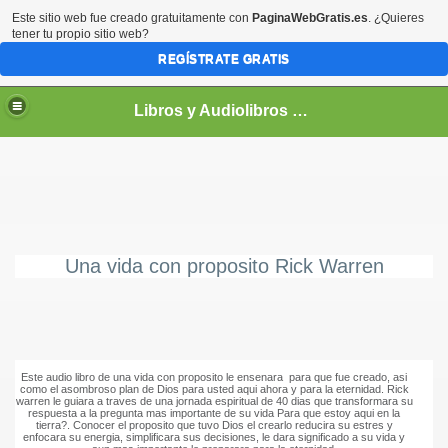
Este sitio web fue creado gratuitamente con
PaginaWebGratis.es
. ¿Quieres
tener tu propio sitio web?
REGÍSTRATE GRATIS
Libros y Audiolibros Para emprendedores
Una vida con proposito Rick Warren
Este audio libro de una vida con proposito le ensenara para que fue creado, asi
como el asombroso plan de Dios para usted aqui ahora y para la eternidad. Rick
warren le guiara a traves de una jornada espiritual de 40 dias que transformara su
respuesta a la pregunta mas importante de su vida Para que estoy aqui en la
tierra?. Conocer el proposito que tuvo Dios el crearlo reducira su estres y
enfocara su energia, simplificara sus decisiones, le dara significado a su vida y